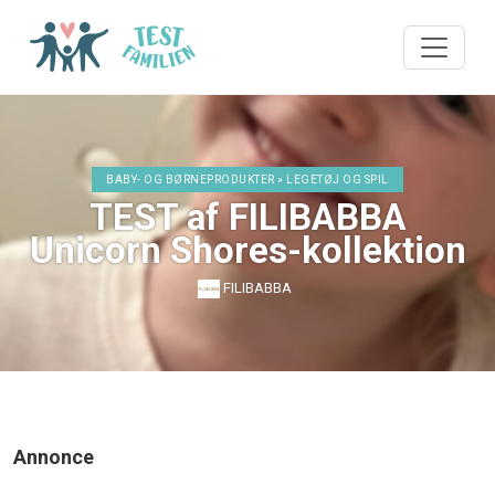
BABY- OG BØRNEPRODUKTER » LEGETØJ OG SPIL
TEST af FILIBABBA
Unicorn Shores-kollektion
FILIBABBA
Annonce