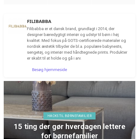
FILIBABBA
Filibabba er et dansk brand, grundlagt i 2014, der
designer bæredygtigt interiør og udstyr til børn i høj
kvalitet. Med fokus på GOTS-certificerede materialer og
nordisk æstetik tilbyder de bl.a. populære babynests,
sengetøj, og interiør med håndtegnede prints. Produkter
er skabt til at holde og gå i arv.
Besøg hjemmeside
AMILIER
HØRETELEFONER &
rdagen lettere
TEST af MiiBUDS A
milier
MIIEG