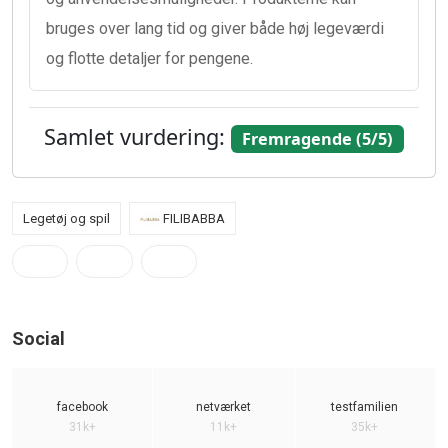
bruges over lang tid og giver både høj legeværdi
og flotte detaljer for pengene.
Samlet vurdering:
Fremragende (5/5)
Legetøj og spil
FILIBABBA
Social
facebook
netværket
testfamilien
31k+
11k+
35k+