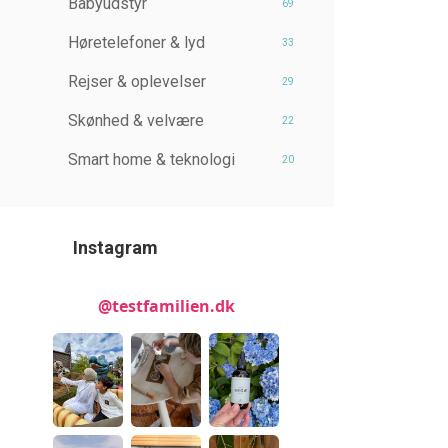
Babyudstyr
69
Høretelefoner & lyd
33
Rejser & oplevelser
29
Skønhed & velvære
22
Smart home & teknologi
20
Instagram
@testfamilien.dk