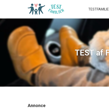
TESTFAMILI
TEST af F
Annonce