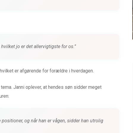
GO
Tour 2
siden
0 kommentarer
4 måneder siden
hvilket jo er det allervigtigste for os.”
 hvilket er afgørende for forældre i hverdagen.
tema. Janni oplever, at hendes søn sidder meget
uren:
e positioner, og når han er vågen, sidder han utrolig