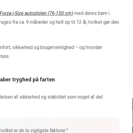
 Forza i-Size autostolen (76-150 cm)
med deres børn i
uges fra ca. 9 måneder og helt op til 12 år, hvilket gør den
omfort, sikkerhed og brugervenlighed – og hvordan
ture.
aber tryghed på farten
lsen af sikkerhed og stabilitet som noget af det
BABYUDSTYR
ND
TEST af Baby Jogger City
ilket er de to vigtigste faktorer.”