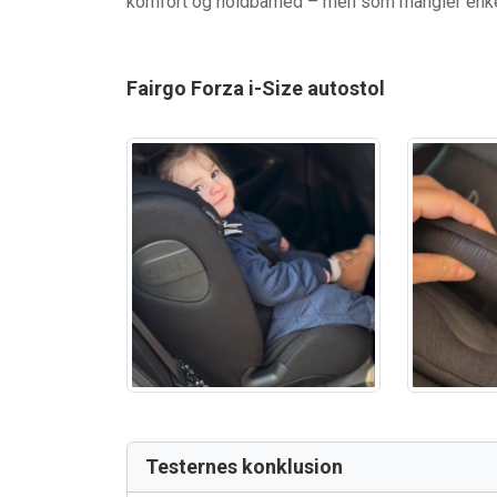
komfort og holdbarhed – men som mangler enkel
Fairgo Forza i-Size autostol
Testernes konklusion