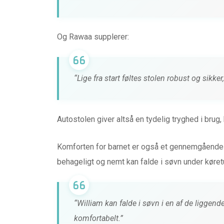
LOUNGE fra MIIE
0 kommentarer
4 måneder 
Og Rawaa supplerer:
“Lige fra start føltes stolen robust og sikker, 
Autostolen giver altså en tydelig tryghed i brug,
Komforten for barnet er også et gennemgående 
behageligt og nemt kan falde i søvn under køret
“William kan falde i søvn i en af de liggend
komfortabelt.”