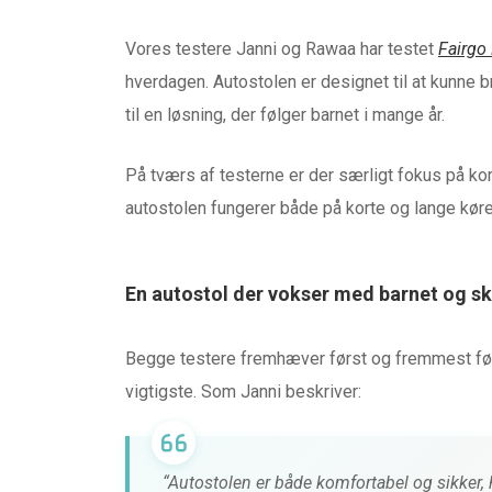
Vores testere Janni og Rawaa har testet
Fairgo
hverdagen. Autostolen er designet til at kunne br
til en løsning, der følger barnet i mange år.
På tværs af testerne er der særligt fokus på k
autostolen fungerer både på korte og lange køre
En autostol der vokser med barnet og sk
Begge testere fremhæver først og fremmest føle
vigtigste. Som Janni beskriver:
HØRETELEFONER & LYD
TEST af MiiSOU
“Autostolen er både komfortabel og sikker, hv