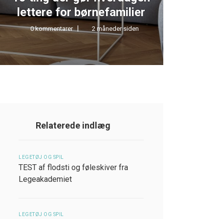
lettere for børnefamilier
0 kommentarer
2 måneder siden
0 kom
Relaterede indlæg
LEGETØJ OG SPIL
TEST af flodsti og føleskiver fra
Legeakademiet
LEGETØJ OG SPIL