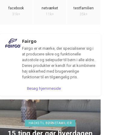
facebook
netværket
testfamilien
31k+
11k+
35k+
Fairgo
Fairgo er et mærke, der specialiserer sig i
at producere sikre og funktionelle
autostole og selepuder til børn i alle aldre.
Deres produkter er kendt for at kombinere
høj sikkerhed med brugervenlige
funktioner til en tilgængelig pris.
Besøg hjemmeside
HACKS TIL BØRNEFAMILIER
15 ting der gør hverdagen
TEST 