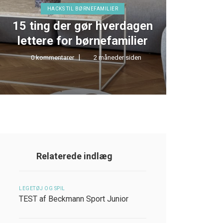
HACKS TIL BØRNEFAMILIER
15 ting der gør hverdagen
TEST 
lettere for børnefamilier
0 kommentarer
2 måneder siden
0 kom
Relaterede indlæg
LEGETØJ OG SPIL
TEST af Beckmann Sport Junior