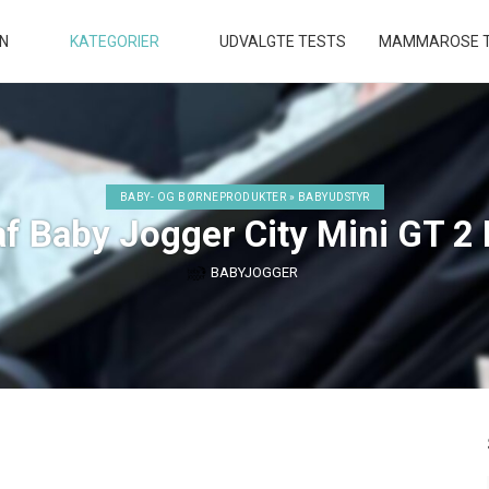
EN
KATEGORIER
UDVALGTE TESTS
MAMMAROSE T
BABY- OG BØRNEPRODUKTER » BABYUDSTYR
f Baby Jogger City Mini GT 2
BABYJOGGER