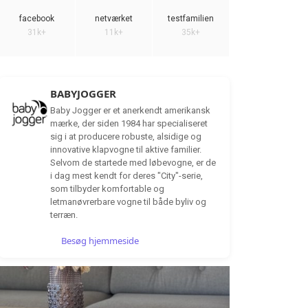
facebook
netværket
testfamilien
31k+
11k+
35k+
BABYJOGGER
Baby Jogger er et anerkendt amerikansk
mærke, der siden 1984 har specialiseret
sig i at producere robuste, alsidige og
innovative klapvogne til aktive familier.
Selvom de startede med løbevogne, er de
i dag mest kendt for deres "City"-serie,
som tilbyder komfortable og
letmanøvrerbare vogne til både byliv og
terræn.
Besøg hjemmeside