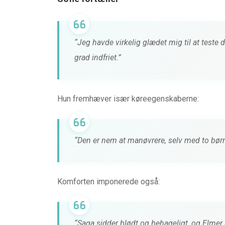
HØRETELEFONER & LYD
TEST af MiiSOU
LOUNGE fra MIIE
“Jeg havde virkelig glædet mig til at test
grad indfriet.”
0 kommentarer
4 måneder 
Hun fremhæver især køreegenskaberne:
“Den er nem at manøvrere, selv med to børn 
Komforten imponerede også:
“Saga sidder blødt og behageligt, og Elmer s