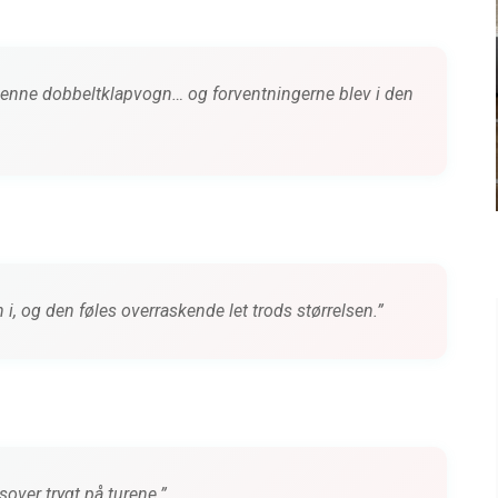
BABYUDSTYR
ND
TEST af Baby Jogger City
GO
Tour 2
e denne dobbeltklapvogn… og forventningerne blev i den
siden
0 kommentarer
4 måneder siden
i, og den føles overraskende let trods størrelsen.”
over trygt på turene.”