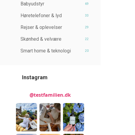
Babyudstyr
69
Høretelefoner & lyd
33
Rejser & oplevelser
29
Skønhed & velvære
22
Smart home & teknologi
20
Instagram
@testfamilien.dk