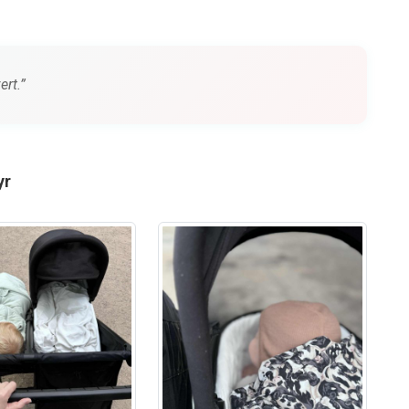
ert.”
yr