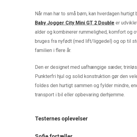
Når man har to små børn, kan hverdagen hurtigt b
Baby Jogger City Mini GT 2 Double
er udviklet
alder og kombinerer rummelighed, komfort og
bruges fra nyfødt (med lift/liggedel) og op til st
familien i flere år.
Den er designet med uafhængige sæder, trinløse r
Punkterfri hjul og solid konstruktion gør den ve
foldes den hurtigt sammen og fylder mindre, end
transport i bil eller opbevaring derhjemme.
Testernes oplevelser
Sofie fortæller