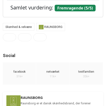
Samlet vurdering:
Fremragende (5/5)
Skønhed & velvære
RAUNSBORG
Social
facebook
netværket
testfamilien
31k+
11k+
35k+
RAUNSBORG
Raunsborg er et dansk skønhedsbrand, der forener