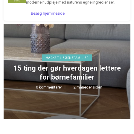
moderne hudpleje med naturens egne ingredienser.
Besøg hjemmeside
HACKS TIL BØRNEFAMILIER
15 ting der gør hverdagen lettere
for børnefamilier
0 kommentarer
2 måneder siden