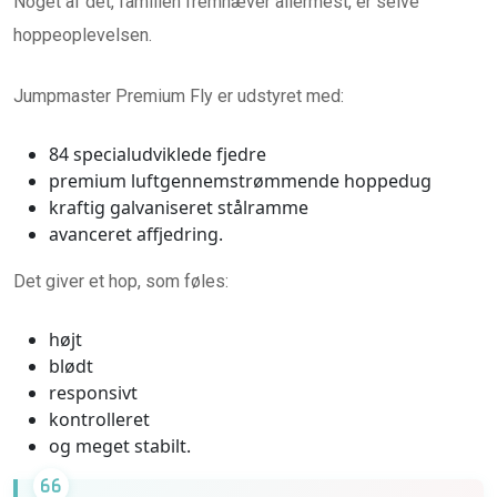
Noget af det, familien fremhæver allermest, er selve
hoppeoplevelsen.
Jumpmaster Premium Fly er udstyret med:
84 specialudviklede fjedre
premium luftgennemstrømmende hoppedug
kraftig galvaniseret stålramme
avanceret affjedring.
Det giver et hop, som føles:
højt
blødt
responsivt
kontrolleret
og meget stabilt.