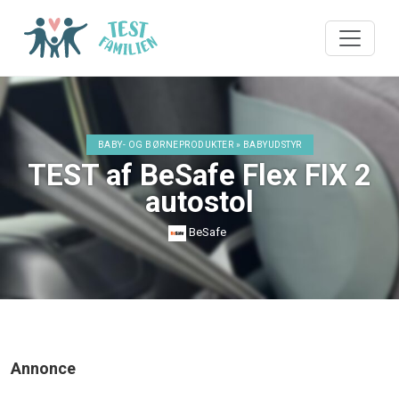
BABY- OG BØRNEPRODUKTER » BABYUDSTYR
TEST af BeSafe Flex FIX 2
autostol
BeSafe
Annonce