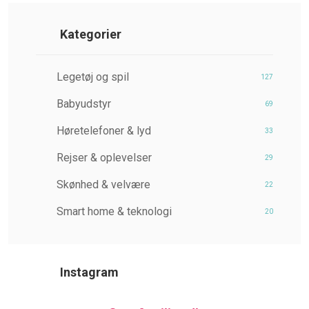
Kategorier
Legetøj og spil
127
Babyudstyr
69
Høretelefoner & lyd
33
Rejser & oplevelser
29
Skønhed & velvære
22
Smart home & teknologi
20
Instagram