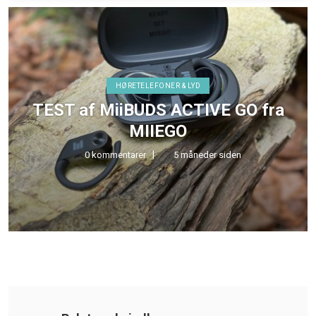
HØRETELEFONER & LYD
TEST af MiiBUDS ACTIVE GO fra
MIIEGO
0 kommentarer
5 måneder siden