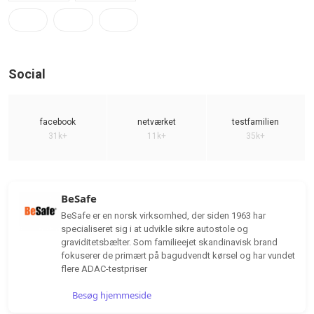
Social
facebook
netværket
testfamilien
31k+
11k+
35k+
BeSafe
BeSafe er en norsk virksomhed, der siden 1963 har
specialiseret sig i at udvikle sikre autostole og
graviditetsbælter. Som familieejet skandinavisk brand
fokuserer de primært på bagudvendt kørsel og har vundet
flere ADAC-testpriser
Besøg hjemmeside