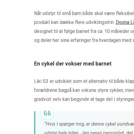
Når udstyr til små børn både skal være fleksibelt,
produkt kan dække flere udviklingstrin.
Doona Li
designet til at følge barnet fra ca. 10 måneder 
og deler her sine erfaringer fra hverdagen med 
En cykel der vokser med barnet
Liki S3 er udviklet som et alternativ til både klap
forældrene bagpå kan voksne styre cyklen, mens 
gradvist selv kan begynde at tage del i styringe
“Hvis I spørger mig, er denne cykel uundvær
FONER & LYD
BABYUDSTYR
udstyr hele tiden. Jeg synes personligt, det