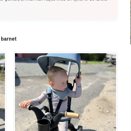
 City
15 ting der gør hverdagen
lettere for børnefamilier
siden
0 kommentarer
2 måneder siden
 barnet