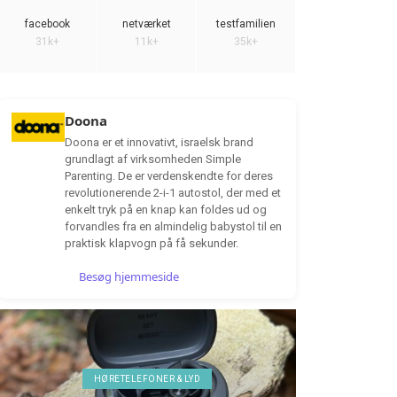
facebook
netværket
testfamilien
31k+
11k+
35k+
Doona
Doona er et innovativt, israelsk brand
grundlagt af virksomheden Simple
Parenting. De er verdenskendte for deres
revolutionerende 2-i-1 autostol, der med et
enkelt tryk på en knap kan foldes ud og
forvandles fra en almindelig babystol til en
praktisk klapvogn på få sekunder.
Besøg hjemmeside
HØRETELEFONER & LYD