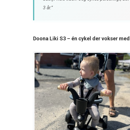
 MiiSOUND
TEST af Baby Jogger
3 år.”
fra MIIEGO
Tour 2
4 måneder siden
0 kommentarer
4 måneder 
Doona Liki S3 – én cykel der vokser med