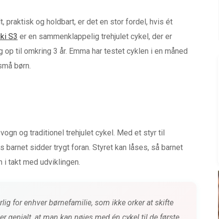
 praktisk og holdbart, er det en stor fordel, hvis ét
ki S3
er en sammenklappelig trehjulet cykel, der er
og op til omkring 3 år. Emma har testet cyklen i en måned
små børn.
vogn og traditionel trehjulet cykel. Med et styr til
barnet sidder trygt foran. Styret kan låses, så barnet
n i takt med udviklingen.
lig for enhver børnefamilie, som ikke orker at skifte
HACKS TIL BØRNEFAMILIER
 er genialt, at man kan nøjes med én cykel til de første