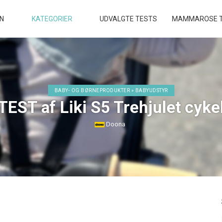
EN
KATEGORIER
UDVALGTE TESTS
MAMMAROSE T
BABY- OG BØRNEPRODUKTER » BABYUDSTYR
TEST af Liki S5 Trehjulet cyke
Doona