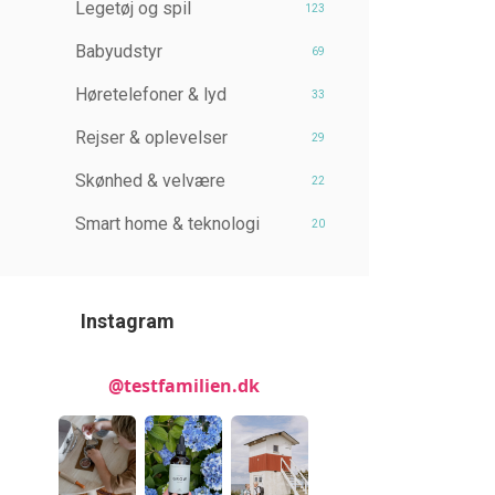
Legetøj og spil
123
Babyudstyr
69
Høretelefoner & lyd
33
Rejser & oplevelser
29
Skønhed & velvære
22
Smart home & teknologi
20
Instagram
@testfamilien.dk