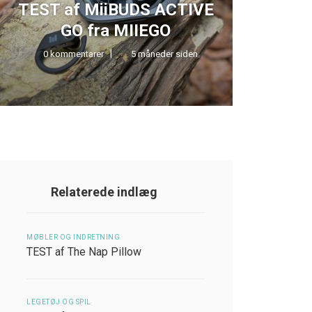
TEST af MiiBUDS ACTIVE
TE
GO fra MIIEGO
LOU
0 kommentarer
5 måneder siden
0 kom
Relaterede indlæg
MØBLER OG INDRETNING
TEST af The Nap Pillow
LEGETØJ OG SPIL