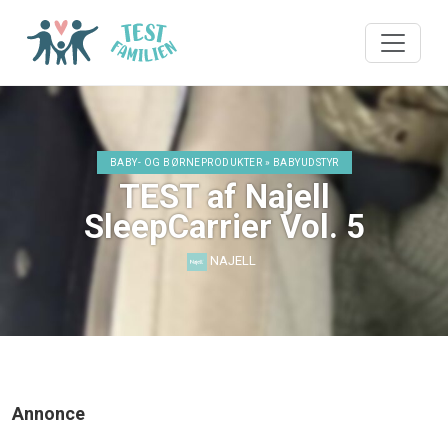
BABY- OG BØRNEPRODUKTER » BABYUDSTYR
TEST af Najell
SleepCarrier Vol. 5
NAJELL
Annonce