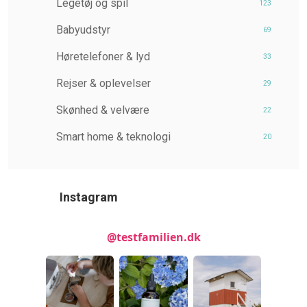
Legetøj og spil
123
Babyudstyr
69
Høretelefoner & lyd
33
Rejser & oplevelser
29
Skønhed & velvære
22
Smart home & teknologi
20
Instagram
@testfamilien.dk