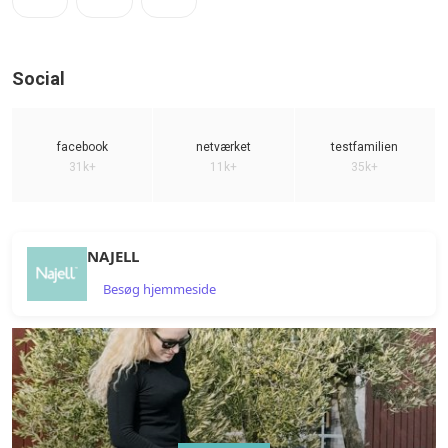
Social
facebook
netværket
testfamilien
31k+
11k+
35k+
NAJELL
Besøg hjemmeside