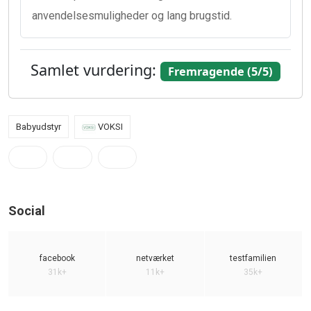
anvendelsesmuligheder og lang brugstid.
Samlet vurdering:
Fremragende (5/5)
Babyudstyr
VOKSI
Social
facebook
netværket
testfamilien
31k+
11k+
35k+