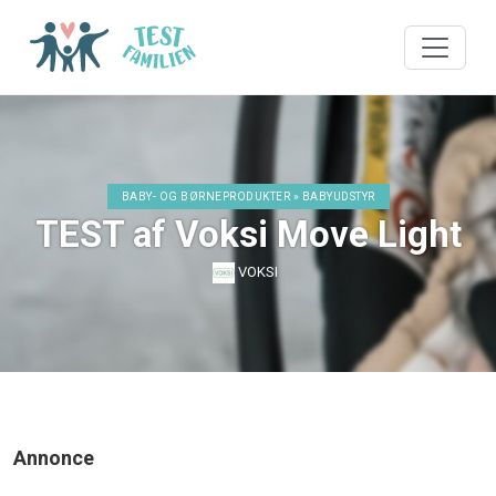
BABY- OG BØRNEPRODUKTER » BABYUDSTYR
TEST af Voksi Move Light
VOKSI
Annonce