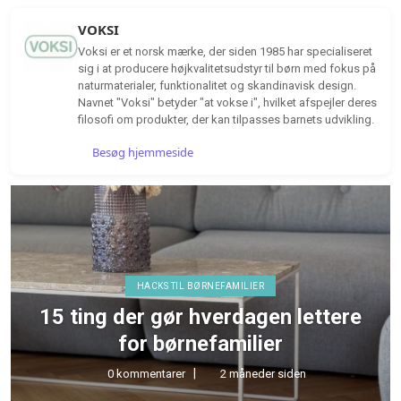
VOKSI
Voksi er et norsk mærke, der siden 1985 har specialiseret
sig i at producere højkvalitetsudstyr til børn med fokus på
naturmaterialer, funktionalitet og skandinavisk design.
Navnet "Voksi" betyder "at vokse i", hvilket afspejler deres
filosofi om produkter, der kan tilpasses barnets udvikling.
Besøg hjemmeside
HØRETELEFONER & LYD
TEST af MiiBUDS ACTIVE GO fra
MIIEGO
0 kommentarer
5 måneder siden