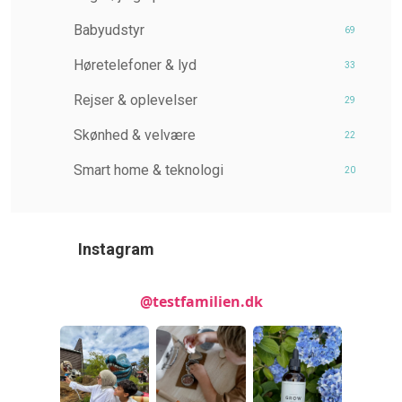
Babyudstyr
69
Høretelefoner & lyd
33
Rejser & oplevelser
29
Skønhed & velvære
22
Smart home & teknologi
20
Instagram
@testfamilien.dk