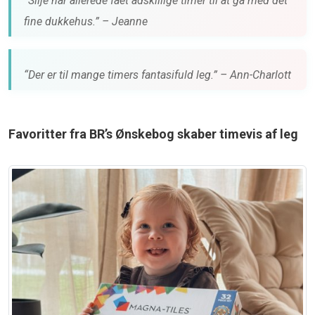
“Silje har allerede fået adskillige timer til at gå med det
fine dukkehus.” – Jeanne
“Der er til mange timers fantasifuld leg.” – Ann-Charlott
Favoritter fra BR’s Ønskebog skaber timevis af leg