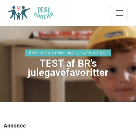
BABY- OG BØRNEPRODUKTER » LEGETØJ OG SPIL
TEST af BR's
julegavefavoritter
Annonce