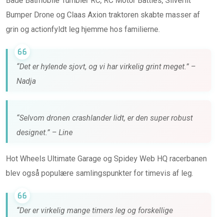
Både Batmobile Tumbler RC, RC Motor Battles, Silverlit
Bumper Drone og Claas Axion traktoren skabte masser af
grin og actionfyldt leg hjemme hos familierne.
“Det er hylende sjovt, og vi har virkelig grint meget.” –
Nadja
“Selvom dronen crashlander lidt, er den super robust
designet.” – Line
Hot Wheels Ultimate Garage og Spidey Web HQ racerbanen
blev også populære samlingspunkter for timevis af leg.
“Der er virkelig mange timers leg og forskellige