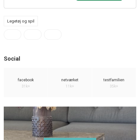
Legetøj og spil
Social
facebook
netværket
testfamilien
31k+
11k+
35k+