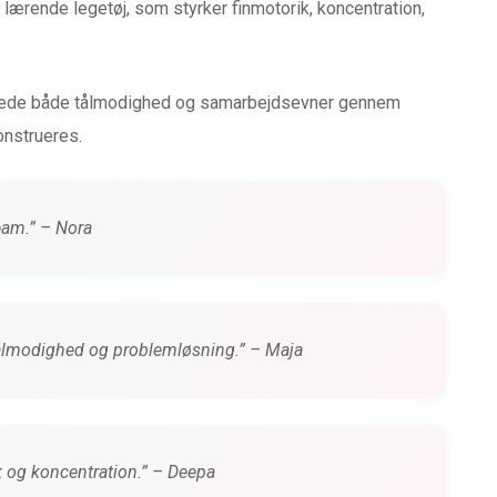
 lærende legetøj, som styrker finmotorik, koncentration,
iklede både tålmodighed og samarbejdsevner gennem
onstrueres.
team.” – Nora
 tålmodighed og problemløsning.” – Maja
k og koncentration.” – Deepa