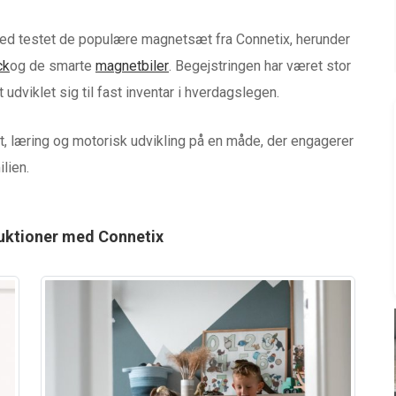
ned testet de populære magnetsæt fra Connetix, herunder
ck
og de smarte
magnetbiler
. Begejstringen har været stor
udviklet sig til fast inventar i hverdagslegen.
, læring og motorisk udvikling på en måde, der engagerer
lien.
ruktioner med Connetix
BABYUDSTYR