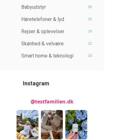
Babyudstyr
69
Høretelefoner & lyd
33
Rejser & oplevelser
29
Skønhed & velvære
22
Smart home & teknologi
20
Instagram
@testfamilien.dk