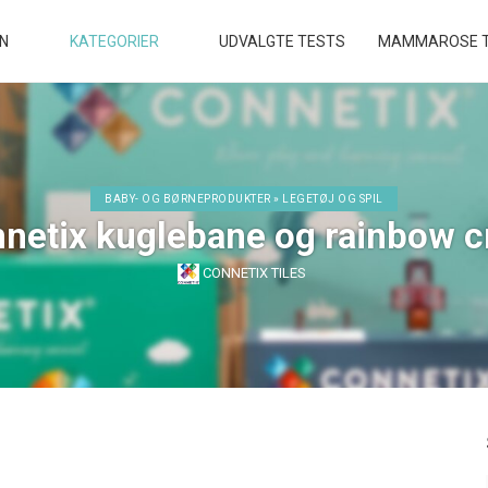
EN
KATEGORIER
UDVALGTE TESTS
MAMMAROSE T
BABY- OG BØRNEPRODUKTER » LEGETØJ OG SPIL
netix kuglebane og rainbow c
CONNETIX TILES