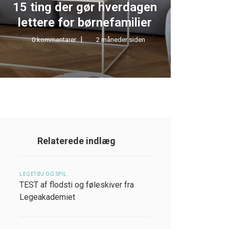
15 ting der gør hverdagen
TEST 
lettere for børnefamilier
0 kommentarer
2 måneder siden
0 kom
Relaterede indlæg
LEGETØJ OG SPIL
TEST af flodsti og føleskiver fra
Legeakademiet