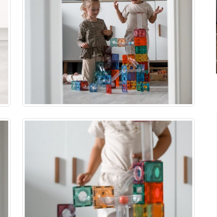
ND
TEST af Baby Jogger City
GO
Tour 2
siden
0 kommentarer
4 måneder siden