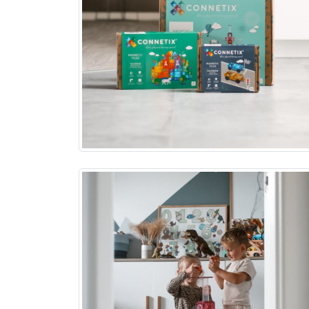
TEST af MiiSOU
LOUNGE fra MIIE
0 kommentarer
4 måneder 