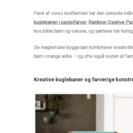
Flere af vores testfamilier har den seneste må
kuglebanen i pastelfarver
,
Rainbow Creative Pa
hos både børn og voksne, og sættene har hurtigt 
De magnetiske byggesæt kombinerer kreativitet
børn i mange aldre – og ofte også resten af fami
Kreative kuglebaner og farverige konst
HØRETELEFONER & LYD