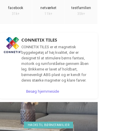
facebook
netværket
testfamilien
31k+
11k+
35k+
CONNETIX TILES
CONNETIX TILES er et magnetisk
byggelegetøj af høj kvalitet, der er
designet til at stimulere børns fantasi,
motorik og rumforståelse gennem åben
leg. Brikkerne er lavet af holdbart,
børnevenligt ABS-plast og er kendt for
deres stærke magneter og klare farver.
Besøg hjemmeside
HACKS TIL BØRNEFAMILIER