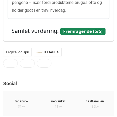
pengene – især fordi produkterne bruges ofte og
holder godt i en travl hverdag.
Samlet vurdering:
Fremragende (5/5)
Legetøj og spil
FILIBABBA
Social
facebook
netværket
testfamilien
31k+
11k+
35k+