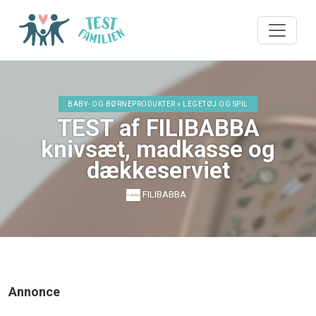
BABY- OG BØRNEPRODUKTER » LEGETØJ OG SPIL
TEST af FILIBABBA
knivsæt, madkasse og
dækkeserviet
FILIBABBA
Annonce