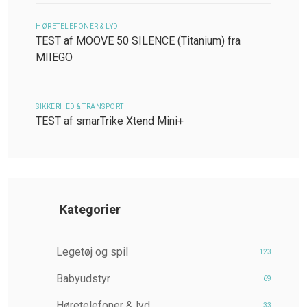
HØRETELEFONER & LYD
TEST af MOOVE 50 SILENCE (Titanium) fra
MIIEGO
SIKKERHED & TRANSPORT
TEST af smarTrike Xtend Mini+
Kategorier
Legetøj og spil
123
Babyudstyr
69
Høretelefoner & lyd
33