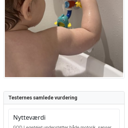
Testernes samlede vurdering
Nytteværdi
GOD Legetøjet understøtter både motorik, sanser,