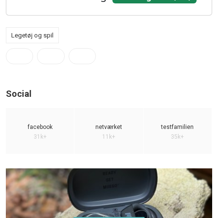
Legetøj og spil
Social
facebook
netværket
testfamilien
31k+
11k+
35k+