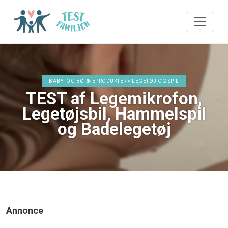
BABY- OG BØRNEPRODUKTER » LEGETØJ OG SPIL
TEST af Legemikrofon,
Legetøjsbil, Hammelspil
og Badelegetøj
Annonce