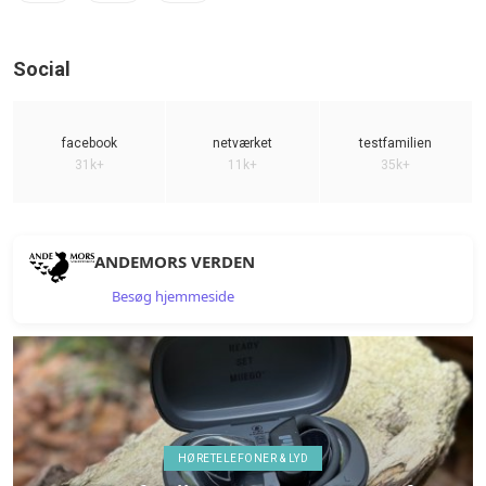
Social
facebook
netværket
testfamilien
31k+
11k+
35k+
ANDEMORS VERDEN
Besøg hjemmeside
HØRETELEFONER & LYD