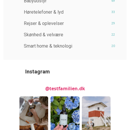
Babyudstyr
69
Høretelefoner & lyd
33
Rejser & oplevelser
29
Skønhed & velvære
22
Smart home & teknologi
20
Instagram
@testfamilien.dk