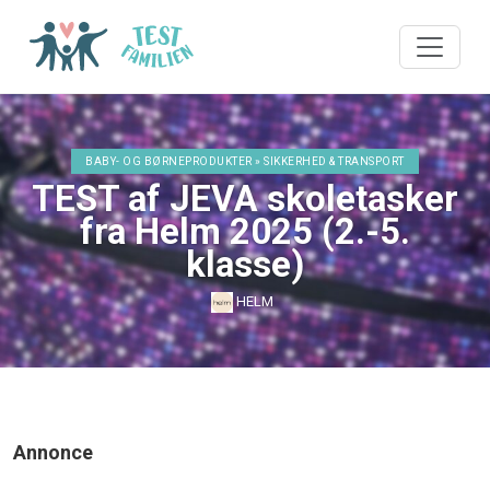
BABY- OG BØRNEPRODUKTER » SIKKERHED & TRANSPORT
TEST af JEVA skoletasker
fra Helm 2025 (2.-5.
klasse)
HELM
Annonce