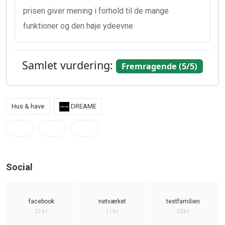
prisen giver mening i forhold til de mange
funktioner og den høje ydeevne.
Samlet vurdering:
Fremragende (5/5)
Hus & have
DREAME
Social
facebook
netværket
testfamilien
31k+
11k+
35k+