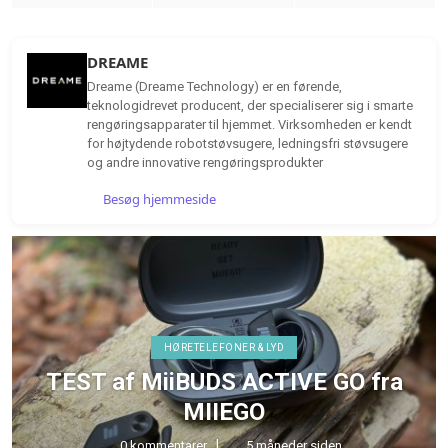
DREAME
Dreame (Dreame Technology) er en førende,
teknologidrevet producent, der specialiserer sig i smarte
rengøringsapparater til hjemmet. Virksomheden er kendt
for højtydende robotstøvsugere, ledningsfri støvsugere
og andre innovative rengøringsprodukter
Besøg hjemmeside
HØRETELEFONER & LYD
TEST af MiiBUDS ACTIVE GO fra
MIIEGO
0 kommentarer
5 måneder siden