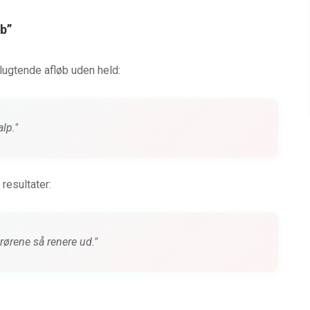
øb”
ugtende afløb uden held:
lp."
resultater:
ørene så renere ud."