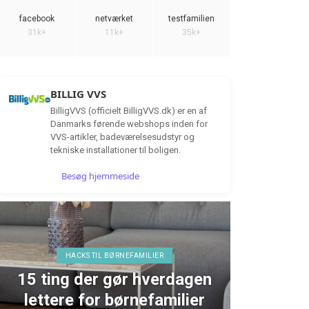
facebook
netværket
testfamilien
31k+
11k+
35k+
BILLIG VVS
BilligVVS (officielt BilligVVS.dk) er en af
Danmarks førende webshops inden for
VVS-artikler, badeværelsesudstyr og
tekniske installationer til boligen.
Besøg hjemmeside
HACKS TIL BØRNEFAMILIER
15 ting der gør hverdagen
TEST 
lettere for børnefamilier