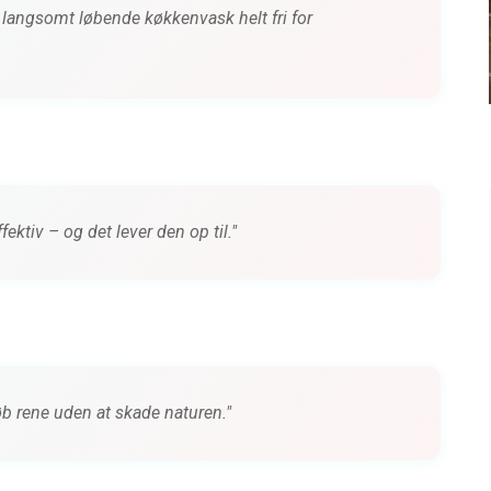
e langsomt løbende køkkenvask helt fri for
siden
0 kommentarer
4 måneder siden
ektiv – og det lever den op til."
fløb rene uden at skade naturen."