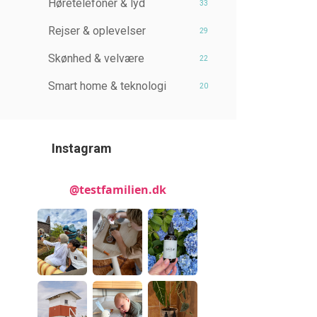
Høretelefoner & lyd
33
Rejser & oplevelser
29
Skønhed & velvære
22
Smart home & teknologi
20
Instagram
@testfamilien.dk