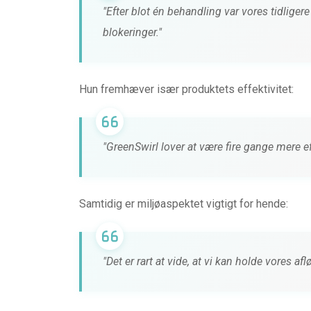
"Efter blot én behandling var vores tidliger
0 kommentarer
4 måneder 
blokeringer."
Hun fremhæver især produktets effektivitet:
"GreenSwirl lover at være fire gange mere eff
Samtidig er miljøaspektet vigtigt for hende:
"Det er rart at vide, at vi kan holde vores a