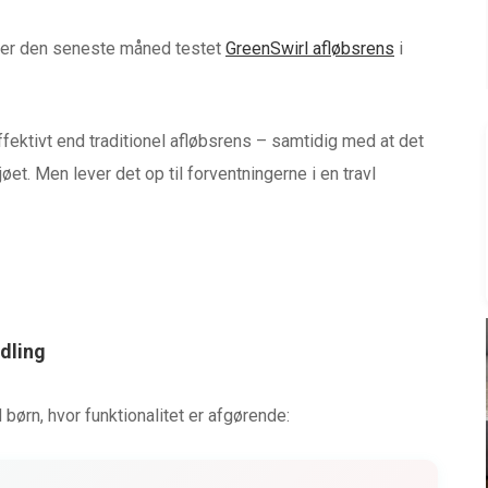
ilier den seneste måned testet
GreenSwirl afløbsrens
i
ffektivt end traditionel afløbsrens – samtidig med at det
t. Men lever det op til forventningerne i en travl
ndling
BABYUDSTYR
 børn, hvor funktionalitet er afgørende:
ND
TEST af Baby Jogger City
GO
Tour 2