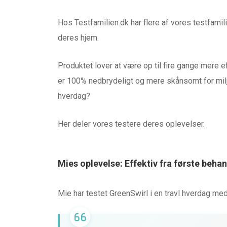
Hos Testfamilien.dk har flere af vores testfam
deres hjem.
Produktet lover at være op til fire gange mere e
er 100% nedbrydeligt og mere skånsomt for miljøe
hverdag?
Her deler vores testere deres oplevelser.
Mies oplevelse: Effektiv fra første beha
HØRETELEFONER & LYD
Mie har testet GreenSwirl i en travl hverdag med
TEST af MiiSOU
LOUNGE fra MIIE