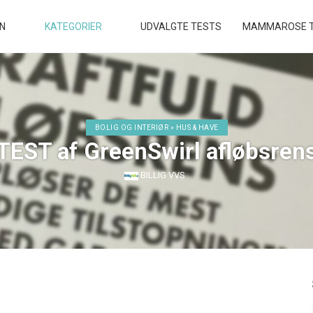
EN
KATEGORIER
UDVALGTE TESTS
MAMMAROSE T
BOLIG OG INTERIØR » HUS & HAVE
TEST af GreenSwirl afløbsren
BILLIG VVS