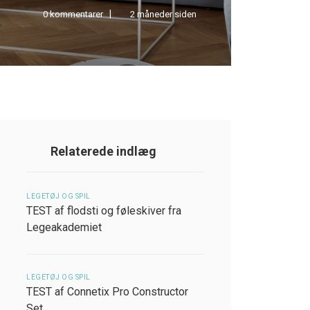
0 kommentarer
2 måneder siden
0 kom
Relaterede indlæg
LEGETØJ OG SPIL
TEST af flodsti og føleskiver fra
Legeakademiet
LEGETØJ OG SPIL
TEST af Connetix Pro Constructor
Set