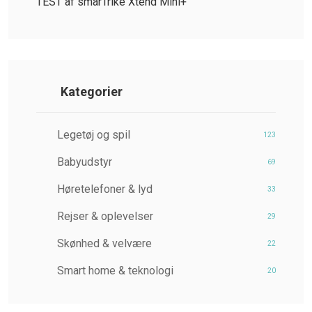
TEST af smarTrike Xtend Mini+
Kategorier
Legetøj og spil
123
Babyudstyr
69
Høretelefoner & lyd
33
Rejser & oplevelser
29
Skønhed & velvære
22
Smart home & teknologi
20