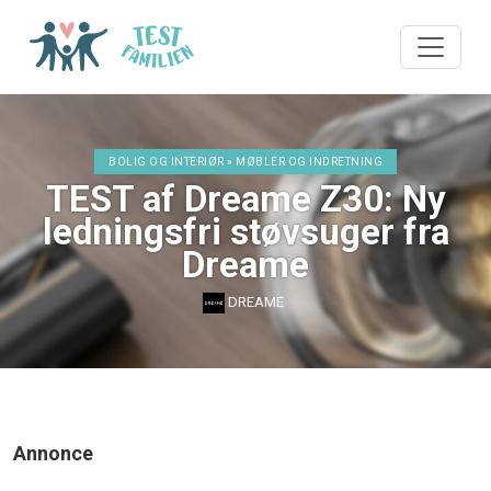
BOLIG OG INTERIØR » MØBLER OG INDRETNING
TEST af Dreame Z30: Ny
ledningsfri støvsuger fra
Dreame
DREAME
Annonce