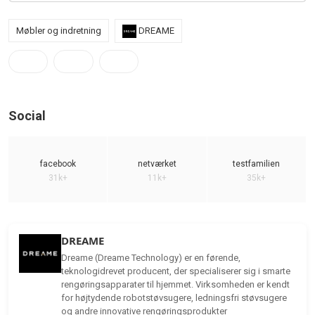
Møbler og indretning
DREAME
Social
facebook
netværket
testfamilien
31k+
11k+
35k+
DREAME
Dreame (Dreame Technology) er en førende,
teknologidrevet producent, der specialiserer sig i smarte
rengøringsapparater til hjemmet. Virksomheden er kendt
for højtydende robotstøvsugere, ledningsfri støvsugere
og andre innovative rengøringsprodukter