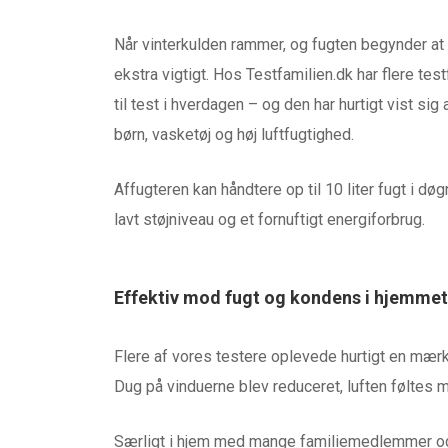
Når vinterkulden rammer, og fugten begynder at 
ekstra vigtigt. Hos Testfamilien.dk har flere test
til test i hverdagen – og den har hurtigt vist si
børn, vasketøj og høj luftfugtighed.
Affugteren kan håndtere op til 10 liter fugt i d
lavt støjniveau og et fornuftigt energiforbrug.
Effektiv mod fugt og kondens i hjemmet
Flere af vores testere oplevede hurtigt en mærk
Dug på vinduerne blev reduceret, luften føltes me
Særligt i hjem med mange familiemedlemmer og