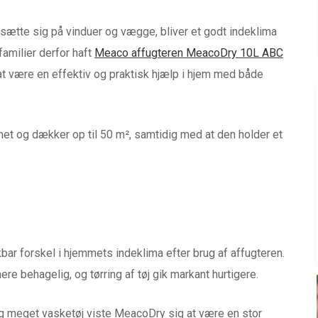
sætte sig på vinduer og vægge, bliver et godt indeklima
familier derfor haft
Meaco affugteren MeacoDry 10L ABC
g at være en effektiv og praktisk hjælp i hjem med både
øgnet og dækker op til 50 m², samtidig med at den holder et
bar forskel i hjemmets indeklima efter brug af affugteren.
re behagelig, og tørring af tøj gik markant hurtigere.
 meget vasketøj viste MeacoDry sig at være en stor