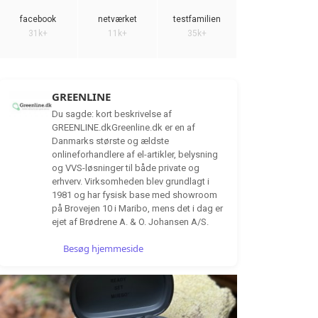
facebook
netværket
testfamilien
31k+
11k+
35k+
GREENLINE
Du sagde: kort beskrivelse af
GREENLINE.dkGreenline.dk er en af
Danmarks største og ældste
onlineforhandlere af el-artikler, belysning
og VVS-løsninger til både private og
erhverv. Virksomheden blev grundlagt i
1981 og har fysisk base med showroom
på Brovejen 10 i Maribo, mens det i dag er
ejet af Brødrene A. & O. Johansen A/S.
Besøg hjemmeside