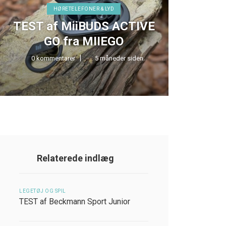
HØRETELEFONER & LYD
TEST af MiiBUDS ACTIVE
TE
GO fra MIIEGO
LOU
0 kommentarer
5 måneder siden
0 kom
Relaterede indlæg
LEGETØJ OG SPIL
TEST af Beckmann Sport Junior