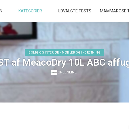
EN
KATEGORIER
UDVALGTE TESTS
MAMMAROSE T
BOLIG OG INTERIØR » MØBLER OG INDRETNING
ST af MeacoDry 10L ABC affug
GREENLINE