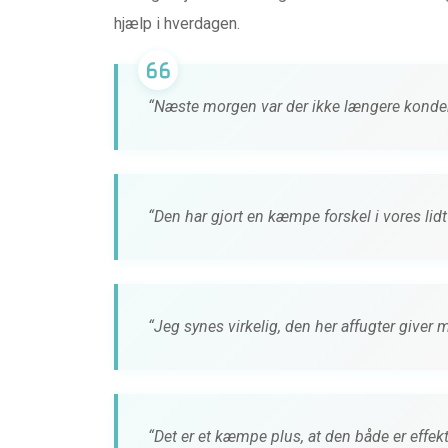
FONER & LYD
BABYUDSTYR
hjælp i hverdagen.
 MiiSOUND
TEST af Baby Jogger
fra MIIEGO
Tour 2
“Næste morgen var der ikke længere konde
4 måneder siden
0 kommentarer
4 måneder 
“Den har gjort en kæmpe forskel i vores lid
“Jeg synes virkelig, den her affugter giver 
“Det er et kæmpe plus, at den både er effekt