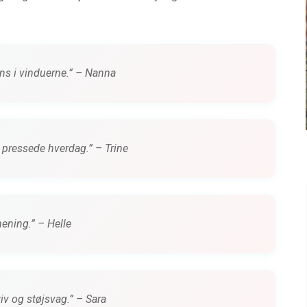
HACKS TIL BØRNEFAMILIER
 City
15 ting der gør hverdagen
lettere for børnefamilier
ns i vinduerne.” – Nanna
siden
0 kommentarer
2 måneder siden
t pressede hverdag.” – Trine
mening.” – Helle
iv og støjsvag.” – Sara