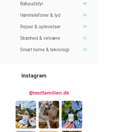
Babyudstyr
69
Høretelefoner & lyd
33
Rejser & oplevelser
29
Skønhed & velvære
22
Smart home & teknologi
20
Instagram
@testfamilien.dk