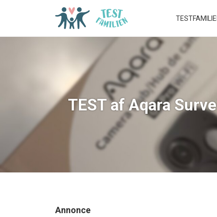
TESTFAMILI
TEST af Aqara Surve
Annonce