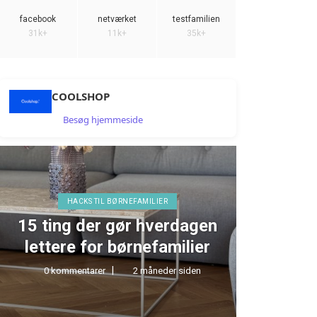
facebook
netværket
testfamilien
31k+
11k+
35k+
COOLSHOP
Besøg hjemmeside
HACKS TIL BØRNEFAMILIER
15 ting der gør hverdagen
TEST 
lettere for børnefamilier
0 kommentarer
2 måneder siden
0 kom