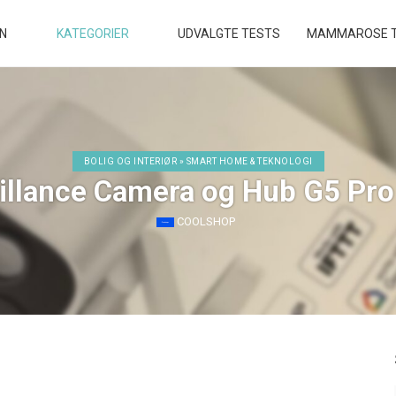
EN
KATEGORIER
UDVALGTE TESTS
MAMMAROSE T
BOLIG OG INTERIØR » SMART HOME & TEKNOLOGI
illance Camera og Hub G5 Pro 
COOLSHOP