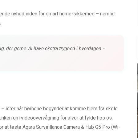
ndende nyhed inden for smart home-sikkerhed – nemlig
.
 dig, der gerne vil have ekstra tryghed i hverdagen –
BABYUDSTYR
ND
TEST af Baby Jogger City
GO
Tour 2
t – især når børnene begynder at komme hjem fra skole
tanken om videoovervågning for alvor at fylde hos os.
siden
0 kommentarer
4 måneder siden
n for at teste Aqara Surveillance Camera & Hub G5 Pro (Wi-