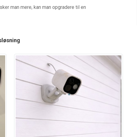
nsker man mere, kan man opgradere til en
sløsning