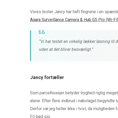
Vores tester Jancy har haft fingrene i en spæ
Aqara Surveillance Camera & Hub G5 Pro (Wi-Fi)
“Vi har testet en virkelig lækker løsning til
uden at det bliver besværligt.”
HØRETELEFONER & LYD
Jancy fortæller
TEST af MiiSOU
LOUNGE fra MIIE
Som parcelhusejer betyder tryghed rigtig mege
alene. Efter flere indbrud i nabolaget begyndte 
0 kommentarer
4 måneder 
Derfor var jeg heller ikke i tvivl, da mulighede
Fi) bød sig.