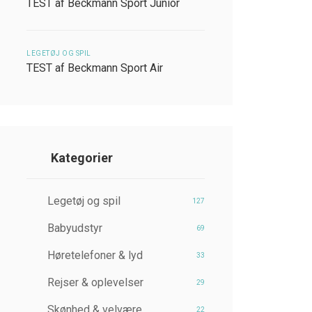
TEST af Beckmann Sport Junior
LEGETØJ OG SPIL
TEST af Beckmann Sport Air
Kategorier
Legetøj og spil
127
Babyudstyr
69
Høretelefoner & lyd
33
Rejser & oplevelser
29
Skønhed & velvære
22