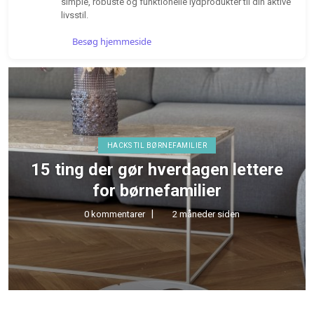
simple, robuste og funktionelle lydprodukter til din aktive
livsstil.
Besøg hjemmeside
HØRETELEFONER & LYD
TEST af MiiBUDS ACTIVE GO fra
MIIEGO
0 kommentarer
5 måneder siden