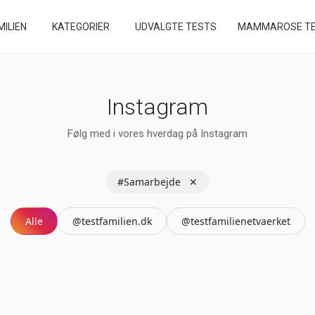
ILIEN
KATEGORIER
UDVALGTE TESTS
MAMMAROSE TE
Instagram
Følg med i vores hverdag på Instagram
#Samarbejde
✕
Alle
@testfamilien.dk
@testfamilienetvaerket