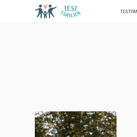
TESTFAM
📑