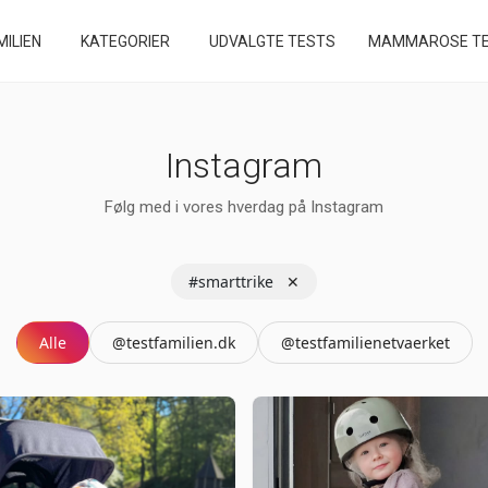
ILIEN
KATEGORIER
UDVALGTE TESTS
MAMMAROSE TE
Instagram
Følg med i vores hverdag på Instagram
#smarttrike
✕
Alle
@testfamilien.dk
@testfamilienetvaerket
📑