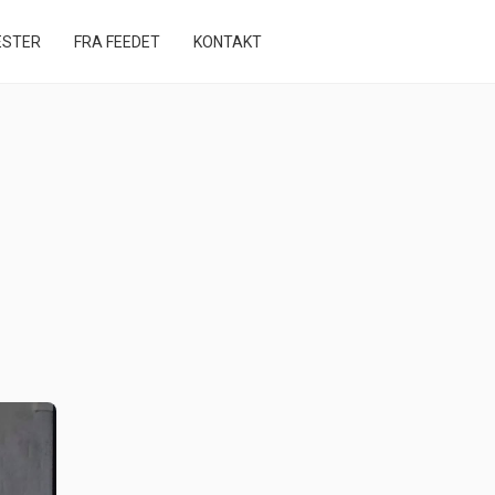
STER
FRA FEEDET
KONTAKT
📑