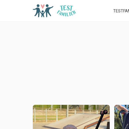
TESTFAM
📑