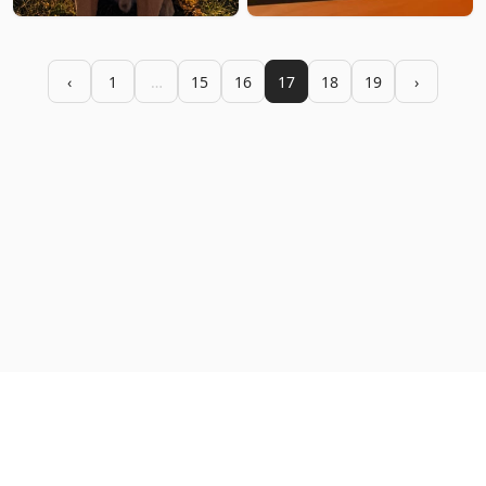
‹
1
…
15
16
17
18
19
›