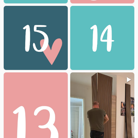
📑
📑
📑
▶️