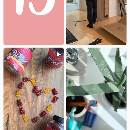
▶️
▶️