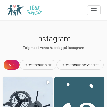
Instagram
Følg med i vores hverdag på Instagram
Alle
@testfamilien.dk
@testfamilienetvaerket
▶️
📑