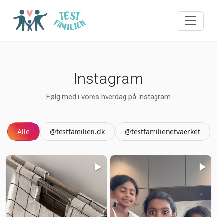
Instagram
Følg med i vores hverdag på Instagram
Alle
@testfamilien.dk
@testfamilienetvaerket
▶️
▶️