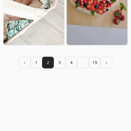
‹
1
2
3
4
…
19
›