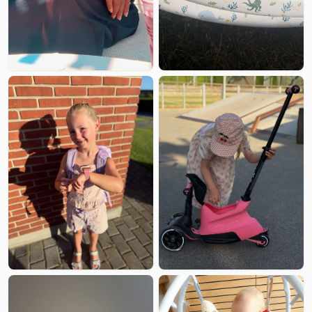
📑
📑
📑
📑