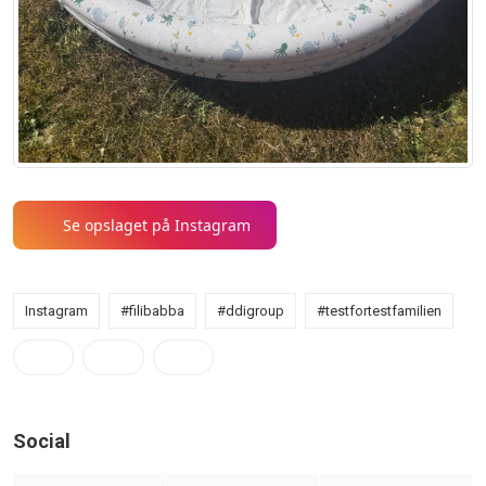
Se opslaget på Instagram
Instagram
#filibabba
#ddigroup
#testfortestfamilien
Social