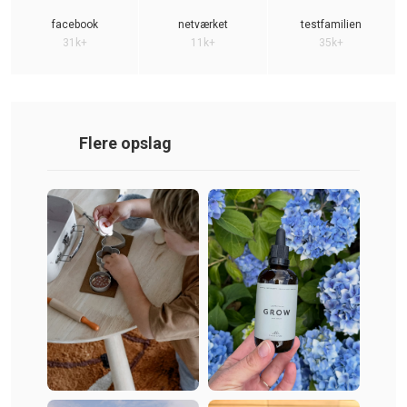
facebook
netværket
testfamilien
31k+
11k+
35k+
Flere opslag