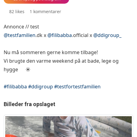
82 likes
1 kommentarer
Annonce // test
@testfamilien
.dk x
@filibabba
.official x
@ddigroup_
Nu må sommeren gerne komme tilbage!
Vi brugte den varme weekend på at bade, lege og
hygge 🐳☀️
#filibabba
#ddigroup
#testfortestfamilien
Billeder fra opslaget