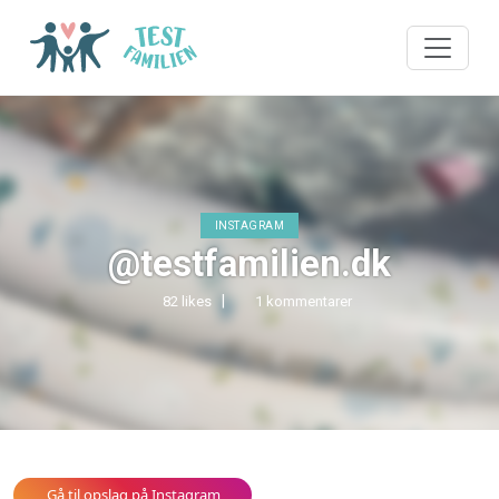
INSTAGRAM
@testfamilien.dk
82 likes
1 kommentarer
Gå til opslag på Instagram