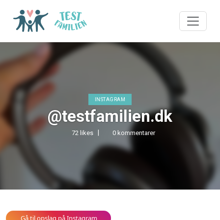
INSTAGRAM
@testfamilien.dk
72 likes
0 kommentarer
Gå til opslag på Instagram