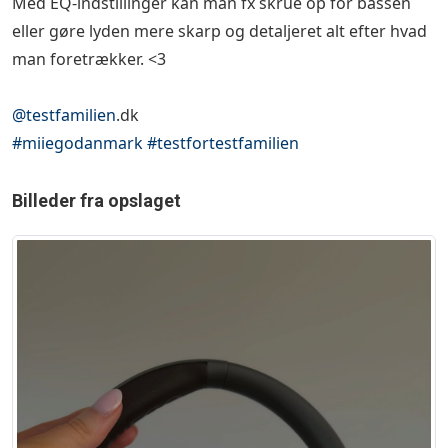
Med EQ-indstillinger kan man fx skrue op for bassen
eller gøre lyden mere skarp og detaljeret alt efter hvad
man foretrækker. <3
@testfamilien
.dk
#miiegodanmark
#testfortestfamilien
Billeder fra opslaget