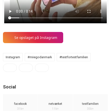
Se opslaget på Instagram
Instagram
#miiegodanmark
#testfortestfamilien
Social
facebook
netværket
testfamilien
31k+
11k+
35k+