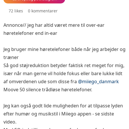
72 likes
0 kommentarer
Annonce// jeg har altid været mere til over-ear
høretelefoner end in-ear 🎧
Jeg bruger mine høretelefoner både når jeg arbejder og
træner 💻🏋️‍♂️
Så god støjreduktion betyder faktisk ret meget for mig,
især når man gerne vil holde fokus eller bare lukke lidt
af omverdenen ude som disse fra
@miiego_danmark
Moove 50 silence trådløse høretelefoner.😌
Jeg kan også godt lide muligheden for at tilpasse lyden
efter humør og musikstil i Miiego appen - se sidste
video.🎶