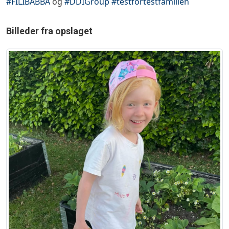
#FILIBABBA
og
#DDIGroup
#testfortestfamilien
Billeder fra opslaget