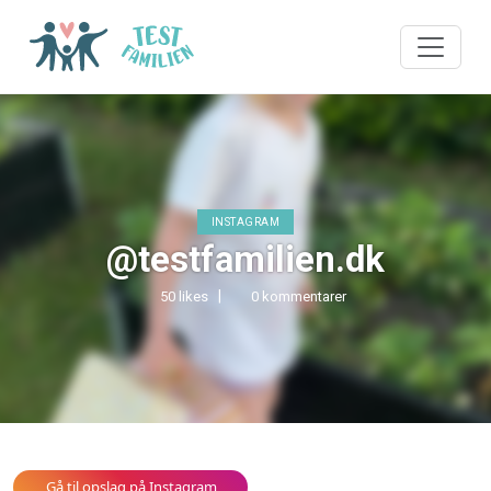
INSTAGRAM
@testfamilien.dk
50 likes
0 kommentarer
Gå til opslag på Instagram