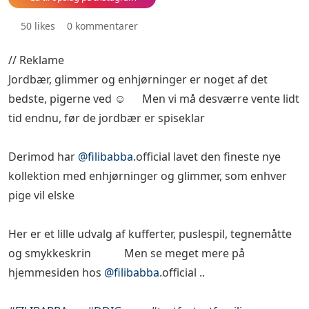
50 likes
0 kommentarer
// Reklame ✨
Jordbær, glimmer og enhjørninger er noget af det
bedste, pigerne ved ☺️🦄 Men vi må desværre vente lidt
tid endnu, før de jordbær er spiseklar 🍓🤭
Derimod har
@filibabba
.official lavet den fineste nye
kollektion med enhjørninger og glimmer, som enhver
pige vil elske ✨💛
Her er et lille udvalg af kufferter, puslespil, tegnemåtte
og smykkeskrin ✨💛 Men se meget mere på
hjemmesiden hos
@filibabba
.official ..