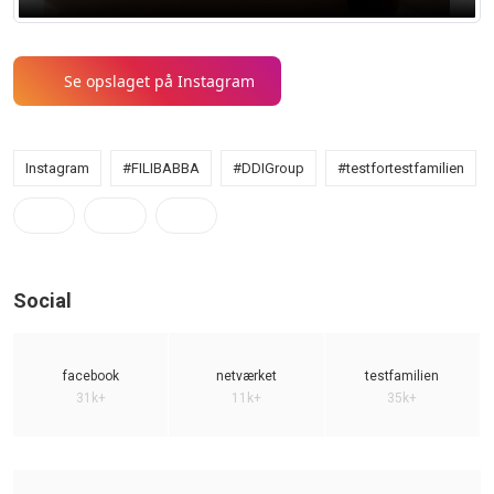
Se opslaget på Instagram
Instagram
#FILIBABBA
#DDIGroup
#testfortestfamilien
Social
facebook
netværket
testfamilien
31k+
11k+
35k+