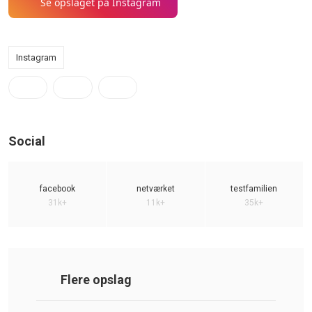
Se opslaget på Instagram
Instagram
Social
facebook
netværket
testfamilien
31k+
11k+
35k+
Flere opslag