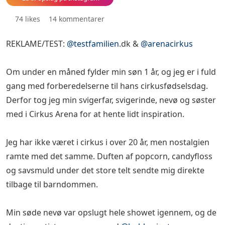
74 likes
14 kommentarer
REKLAME/TEST:
@testfamilien
.dk &
@arenacirkus
🎪
Om under en måned fylder min søn 1 år, og jeg er i fuld
gang med forberedelserne til hans cirkusfødselsdag.
Derfor tog jeg min svigerfar, svigerinde, nevø og søster
med i Cirkus Arena for at hente lidt inspiration. 🎈
Jeg har ikke været i cirkus i over 20 år, men nostalgien
ramte med det samme. Duften af popcorn, candyfloss
og savsmuld under det store telt sendte mig direkte
tilbage til barndommen. ✨
Min søde nevø var opslugt hele showet igennem, og de