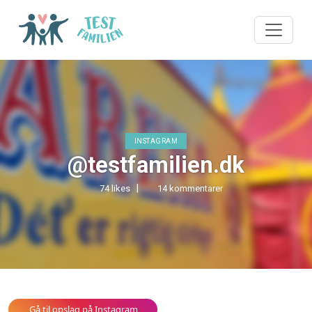
INSTAGRAM
@testfamilien.dk
74 likes
14 kommentarer
Gå til opslag på Instagram