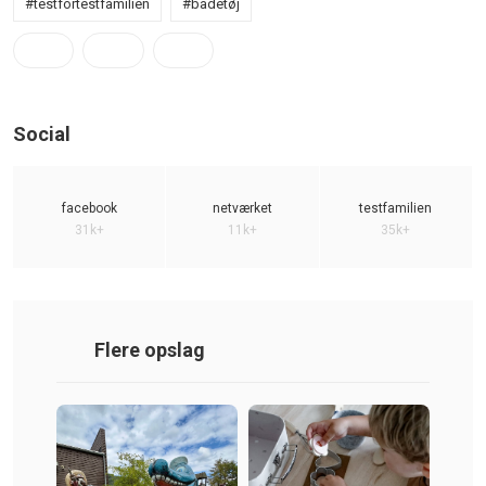
#testfortestfamilien
#badetøj
Social
facebook
netværket
testfamilien
31k+
11k+
35k+
Flere opslag