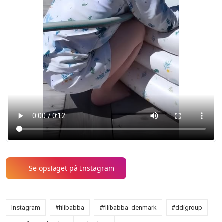
Se opslaget på Instagram
Instagram
#filibabba
#filibabba_denmark
#ddigroup