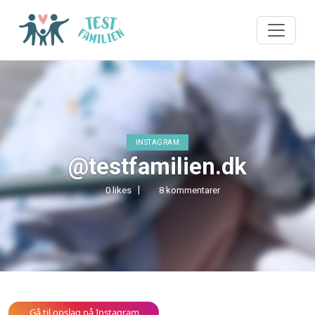
INSTAGRAM
@testfamilien.dk
0 likes
8 kommentarer
Gå til opslag på Instagram