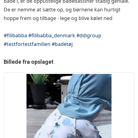
bade i, er de oppustelige badebassiner stadig geniale.
De er nemme at sætte op, og børnene kan hurtigt
hoppe frem og tilbage - lege og blive kølet ned 💦
#filibabba
#filibabba_denmark
#ddigroup
#testfortestfamilien
#badetøj
Billede fra opslaget