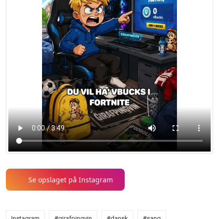
Se opslaget på Instagram
Instagram
#girafpingvin
#dansk
#sang