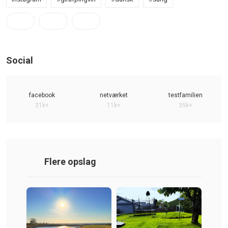
Social
facebook
netværket
testfamilien
31k+
11k+
35k+
Flere opslag