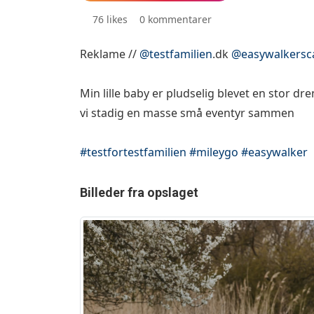
76 likes
0 kommentarer
Reklame //
@testfamilien
.dk
@easywalkersc
Min lille baby er pludselig blevet en stor dre
vi stadig en masse små eventyr sammen 🌼
#testfortestfamilien
#mileygo
#easywalker
Billeder fra opslaget