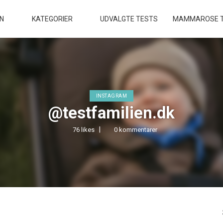
EN
KATEGORIER
UDVALGTE TESTS
MAMMAROSE T
INSTAGRAM
@testfamilien.dk
76 likes
0 kommentarer