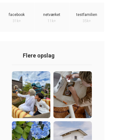
facebook
netværket
testfamilien
31k+
11k+
35k+
Flere opslag