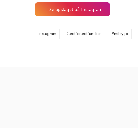
Se opslaget på Instagram
Instagram
#testfortestfamilien
#mileygo