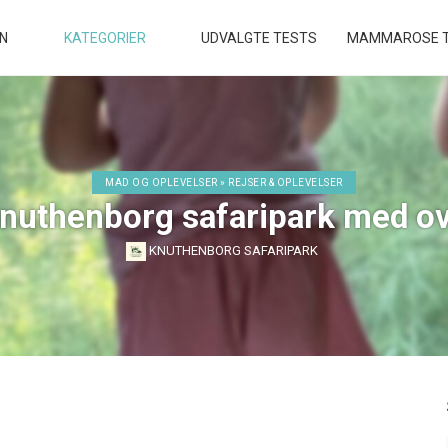
EN
KATEGORIER
UDVALGTE TESTS
MAMMAROSE T
MAD OG OPLEVELSER » REJSER & OPLEVELSER
nuthenborg safaripark med o
KNUTHENBORG SAFARIPARK