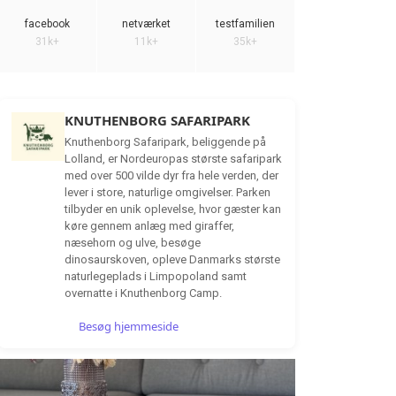
facebook
netværket
testfamilien
31k+
11k+
35k+
KNUTHENBORG SAFARIPARK
Knuthenborg Safaripark, beliggende på
Lolland, er Nordeuropas største safaripark
med over 500 vilde dyr fra hele verden, der
lever i store, naturlige omgivelser. Parken
tilbyder en unik oplevelse, hvor gæster kan
køre gennem anlæg med giraffer,
næsehorn og ulve, besøge
dinosaurskoven, opleve Danmarks største
naturlegeplads i Limpopoland samt
overnatte i Knuthenborg Camp.
Besøg hjemmeside