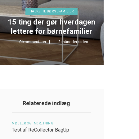
HACKS TIL BØRNEFAMILIER
15 ting der gør hverdagen
TEST 
lettere for børnefamilier
0 kommentarer
2 måneder siden
0 kom
Relaterede indlæg
MØBLER OG INDRETNING
Test af ReCollector BagUp