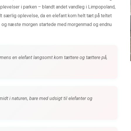
 oplevelser i parken – blandt andet vandleg i Limpopoland,
BABYUDSTYR
 særlig oplevelse, da en elefant kom helt tæt på teltet
ND
TEST af Baby Jogger City
en, og næste morgen startede med morgenmad og endnu
GO
Tour 2
siden
0 kommentarer
4 måneder siden
 mens en elefant langsomt kom tættere og tættere på,
midt i naturen, bare med udsigt til elefanter og