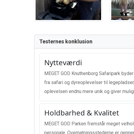
Testernes konklusion
Nytteværdi
MEGET GOD Knuthenborg Safaripark byder p
fra safari og dyreoplevelser til legeplads
oplevelsen endnu mere unik og giver mulig
Holdbarhed & Kvalitet
MEGET GOD Parken fremstår meget velholdt 
personale. Overnatningsstederne er gennemf