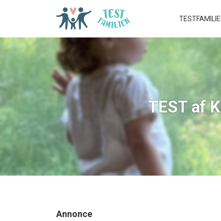
TESTFAMILI
TEST af K
Annonce