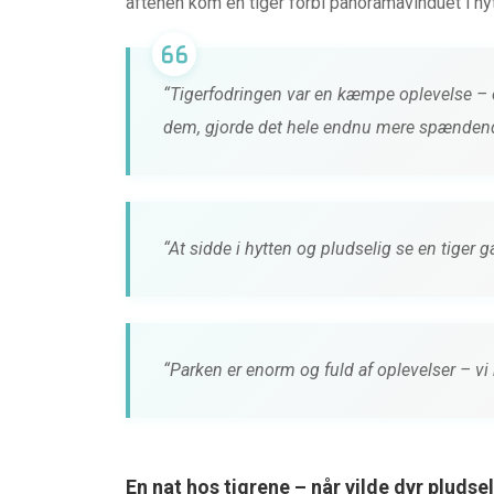
aftenen kom en tiger forbi panoramavinduet i h
“Tigerfodringen var en kæmpe oplevelse – o
dem, gjorde det hele endnu mere spænden
“At sidde i hytten og pludselig se en tiger gå
“Parken er enorm og fuld af oplevelser – v
En nat hos tigrene – når vilde dyr pludsel