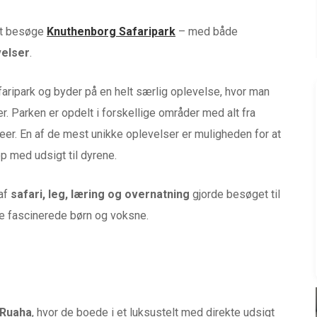
 at besøge
Knuthenborg Safaripark
– med både
velser
.
aripark og byder på en helt særlig oplevelse, hvor man
. Parken er opdelt i forskellige områder med alt fra
eer. En af de mest unikke oplevelser er muligheden for at
p med udsigt til dyrene.
 af
safari, leg, læring og overnatning
gjorde besøget til
åde fascinerede børn og voksne.
Ruaha
, hvor de boede i et luksustelt med direkte udsigt