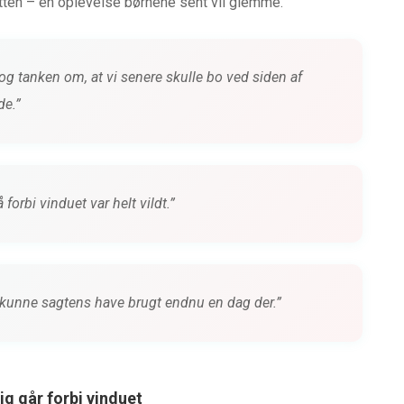
ytten – en oplevelse børnene sent vil glemme.
g tanken om, at vi senere skulle bo ved siden af
de.”
 forbi vinduet var helt vildt.”
i kunne sagtens have brugt endnu en dag der.”
ig går forbi vinduet