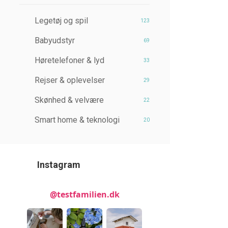
Legetøj og spil
123
Babyudstyr
69
Høretelefoner & lyd
33
Rejser & oplevelser
29
Skønhed & velvære
22
Smart home & teknologi
20
Instagram
@testfamilien.dk