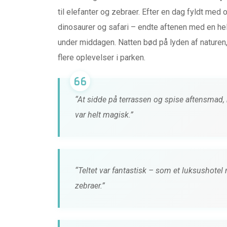
til elefanter og zebraer. Efter en dag fyldt med
HØRETELEFONER & LYD
dinosaurer og safari – endte aftenen med en helt
TEST af MiiSOU
under middagen. Natten bød på lyden af natur
LOUNGE fra MIIE
flere oplevelser i parken.
0 kommentarer
4 måneder 
“At sidde på terrassen og spise aftensmad,
var helt magisk.”
“Teltet var fantastisk – som et luksushotel 
zebraer.”