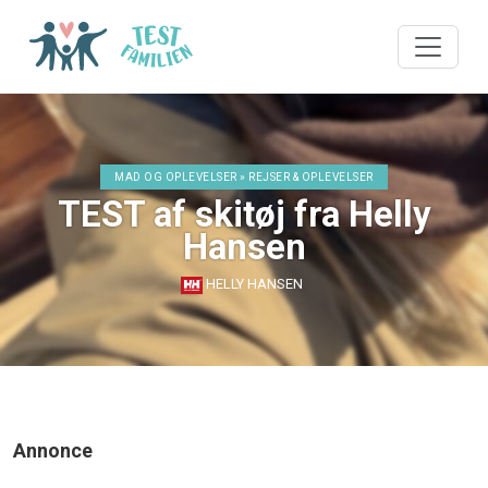
MAD OG OPLEVELSER » REJSER & OPLEVELSER
TEST af skitøj fra Helly
Hansen
HELLY HANSEN
Annonce