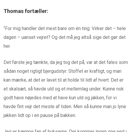
Thomas fortæller:
“For mig handler det mest bare om én ting: Virker det – hele
dagen – uanset vejret? Og det må jeg altså sige det gør det
her.
Det første jeg tænkte, da jeg tog det på, var at det føles som
sådan noget rigtigt bjergudstyr. Stoffet er kraftigt, og man
kan mærke, at det er lavet til at holde til lidt af hvert. Det er
et skalsæt, så havde uld og et mellemlag under. Kunne nok
godt have nøjedes med at have kun uld og jakken, for vi
havde fint vejr det meste af tiden. Men så kunne man jo lyne
jakken lidt op i en pause på bakken.
Jeg er kæmpe fan af bukserne. Der kommer ingen sne ned i