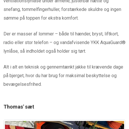
ventilationslynlåse under armene, justerbar hætte og
snefang, tommelfingerhuller, forstærkede skuldre og ingen
sømme på toppen for ekstra komfort.
Der er masser af lommer – både til hænder, bryst, liftkort,
radio eller stor telefon – og vandafvisende YKK AquaGuard®
lynlåse, så indholdet også holder sig tørt.
Alt i alt en teknisk og gennemtænkt jakke til krævende dage
på bjerget, hvor du har brug for maksimal beskyttelse og
bevægelsesfrihed.
Thomas' sæt