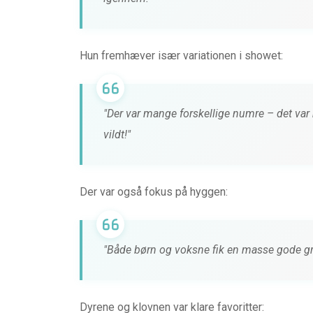
LOUNGE fra MIIE
0 kommentarer
4 måneder 
Hun fremhæver især variationen i showet:
"Der var mange forskellige numre – det var
vildt!"
Der var også fokus på hyggen:
"Både børn og voksne fik en masse gode gr
Dyrene og klovnen var klare favoritter: