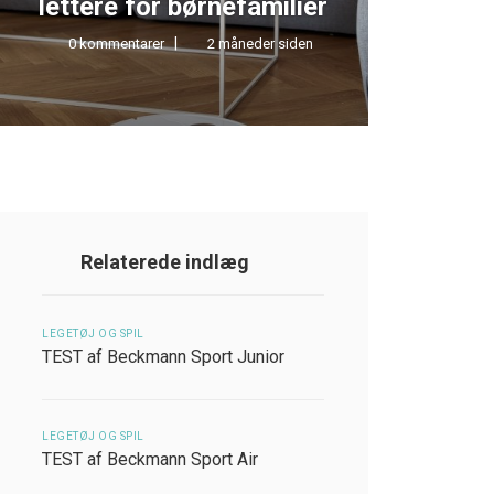
lettere for børnefamilier
0 kommentarer
2 måneder siden
0 kom
Relaterede indlæg
LEGETØJ OG SPIL
TEST af Beckmann Sport Junior
LEGETØJ OG SPIL
TEST af Beckmann Sport Air