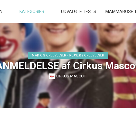
EN
KATEGORIER
UDVALGTE TESTS
MAMMAROSE T
MAD OG OPLEVELSER » REJSER & OPLEVELSER
NMELDELSE af Cirkus Masco
CIRKUS MASCOT