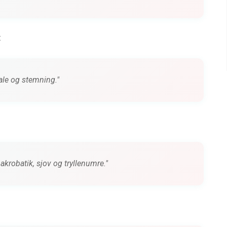
:
nale og stemning."
akrobatik, sjov og tryllenumre."