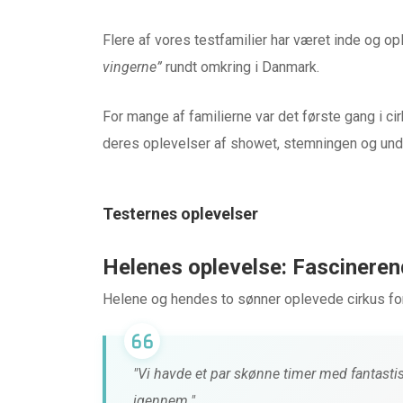
Flere af vores testfamilier har været inde og o
vingerne”
rundt omkring i Danmark.
For mange af familierne var det første gang i ci
deres oplevelser af showet, stemningen og und
Testernes oplevelser
Helenes oplevelse: Fascineren
Helene og hendes to sønner oplevede cirkus for
HØRETELEFONER & LYD
"Vi havde et par skønne timer med fantast
TEST af MiiSOU
igennem."