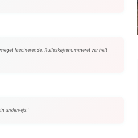
GO
Tour 2
siden
0 kommentarer
4 måneder siden
 meget fascinerende. Rulleskøjtenummeret var helt
in undervejs."