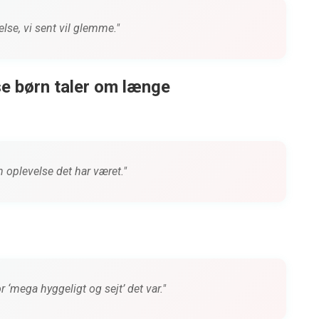
else, vi sent vil glemme."
se børn taler om længe
n oplevelse det har været."
 ‘mega hyggeligt og sejt’ det var."