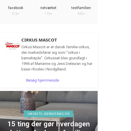
facebook
netværket
testfamilien
31k+
11k+
35k+
CIRKUS MASCOT
Cirkus Mascot er et dansk familie-cirkus,
der markedsfører sig som "cirkus i
børnehøjde". Cirkusset blev grundlagt i
1994 af Marianne og Jess Deleuran og har
base i Roslev i Nordjylland.
Besøg hjemmeside
HACKS TIL BØRNEFAMILIER
15 ting der gør hverdagen
TEST 