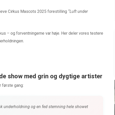
pleve Cirkus Mascots 2025 forestilling
“Luft under
rkus – og forventningerne var høje. Her deler vores testere
erholdningen.
de show med grin og dygtige artister
 første gang:
BABYUDSTYR
isk underholdning og en fed stemning hele showet
ND
TEST af Baby Jogger City