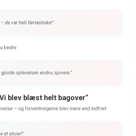
 de var helt fantastiske!"
nu bedre:
t gjorde oplevelsen endnu sjovere."
Vi blev blæst helt bagover”
evelse – og forventningerne blev mere end indfriet:
ke et show!"