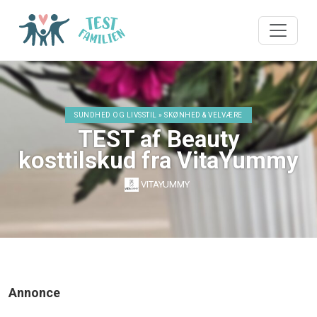
SUNDHED OG LIVSSTIL » SKØNHED & VELVÆRE
TEST af Beauty
kosttilskud fra VitaYummy
VITAYUMMY
Annonce