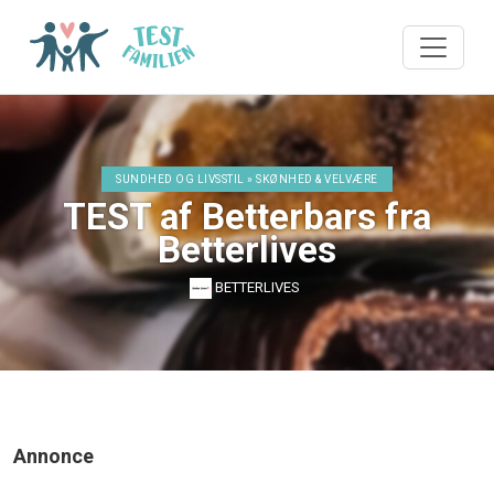
SUNDHED OG LIVSSTIL » SKØNHED & VELVÆRE
TEST af Betterbars fra
Betterlives
BETTERLIVES
Annonce