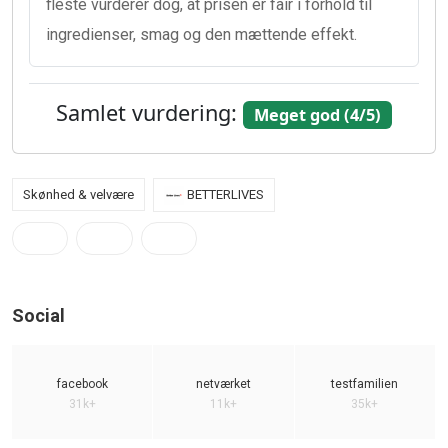
fleste vurderer dog, at prisen er fair i forhold til
ingredienser, smag og den mættende effekt.
Samlet vurdering:
Meget god (4/5)
Skønhed & velvære
BETTERLIVES
Social
facebook
netværket
testfamilien
31k+
11k+
35k+