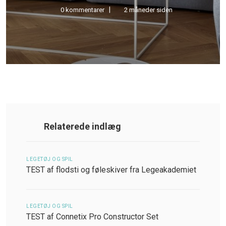
0 kommentarer
5 måneder siden
Relaterede indlæg
LEGETØJ OG SPIL
TEST af flodsti og føleskiver fra Legeakademiet
LEGETØJ OG SPIL
TEST af Connetix Pro Constructor Set