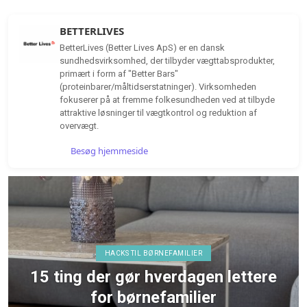
BETTERLIVES
BetterLives (Better Lives ApS) er en dansk
sundhedsvirksomhed, der tilbyder vægttabsprodukter,
primært i form af "Better Bars"
(proteinbarer/måltidserstatninger). Virksomheden
fokuserer på at fremme folkesundheden ved at tilbyde
attraktive løsninger til vægtkontrol og reduktion af
overvægt.
Besøg hjemmeside
HØRETELEFONER & LYD
re
TEST af MiiBUDS ACTIVE GO fr
MIIEGO