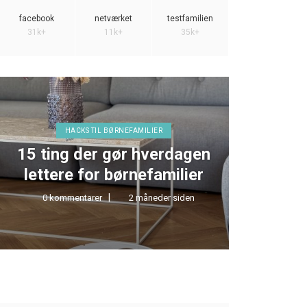
facebook
netværket
testfamilien
31k+
11k+
35k+
HACKS TIL BØRNEFAMILIER
15 ting der gør hverdagen
TEST 
lettere for børnefamilier
0 kommentarer
2 måneder siden
0 kom