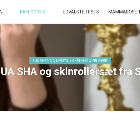
EN
KATEGORIER
UDVALGTE TESTS
MAMMAROSE T
SUNDHED OG LIVSSTIL » SKØNHED & VELVÆRE
UA SHA og skinrollersæt fra 