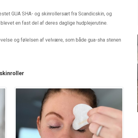
estet GUA SHA- og skinrollersæt fra Scandicskin, og
 blevet en fast del af deres daglige hudplejerutine.
velse og følelsen af velvære, som både gua-sha stenen
BABYUDSTYR
ND
TEST af Baby Jogger City
kinroller
GO
Tour 2
siden
0 kommentarer
4 måneder siden