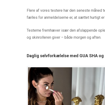
Flere af vores testere har den seneste måned t
fælles for anmeldelserne er, at sættet hurtigt er
Testerne fremhæver især den afslappende ople
og skinrolleren giver – både morgen og aften.
HØRETELEFONER & LYD
TEST af MiiSOU
Daglig selvforkælelse med GUA SHA og s
LOUNGE fra MIIE
0 kommentarer
4 måneder 