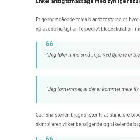
Enkel ansigtsmassage med synlige resul
Et gennemgående tema blandt testerne er, hvor
oplevede hurtigt en forbedret blodcirkulation, m
“Jeg føler mine små linjer ved øjnene er bl
“Jeg fornemmer, at der er kommet mere liv 
Gua-sha stenen bruges især til at stimulere blo
skinrolleren virker beroligende og afkølende bag