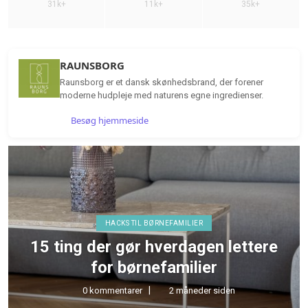
31k+
11k+
35k+
RAUNSBORG
Raunsborg er et dansk skønhedsbrand, der forener
moderne hudpleje med naturens egne ingredienser.
Besøg hjemmeside
HACKS TIL BØRNEFAMILIER
15 ting der gør hverdagen lettere
for børnefamilier
0 kommentarer
2 måneder siden