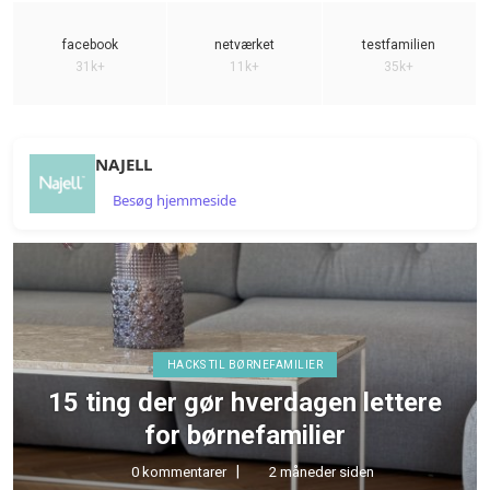
facebook
netværket
testfamilien
31k+
11k+
35k+
NAJELL
Besøg hjemmeside
HACKS TIL BØRNEFAMILIER
15 ting der gør hverdagen lettere
for børnefamilier
0 kommentarer
2 måneder siden