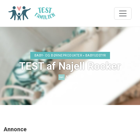
BABY- OG BØRNEPRODUKTER » BABYUDSTYR
TEST af Najell Rocker
NAJELL
Annonce