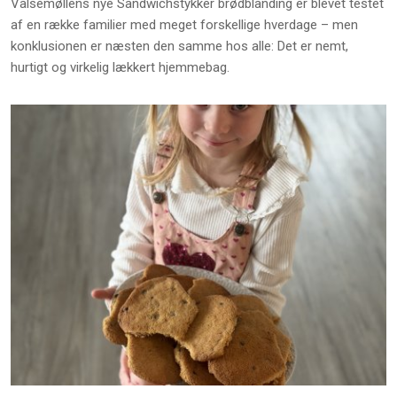
Valsemøllens nye Sandwichstykker brødblanding er blevet testet
af en række familier med meget forskellige hverdage – men
konklusionen er næsten den samme hos alle: Det er nemt,
hurtigt og virkelig lækkert hjemmebag.