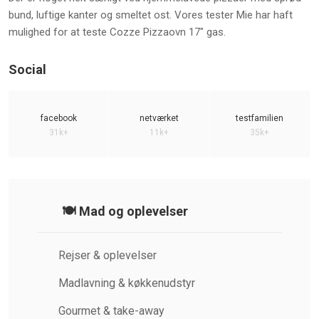
bund, luftige kanter og smeltet ost. Vores tester Mie har haft
mulighed for at teste Cozze Pizzaovn 17" gas.
Social
facebook
netværket
testfamilien
31k+
11k+
35k+
🍽️ Mad og oplevelser
Rejser & oplevelser
Madlavning & køkkenudstyr
Gourmet & take-away