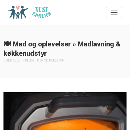
🍽️ Mad og oplevelser » Madlavning &
køkkenudstyr
VISER ALLE INDLÆG I DENNE KATEGORI